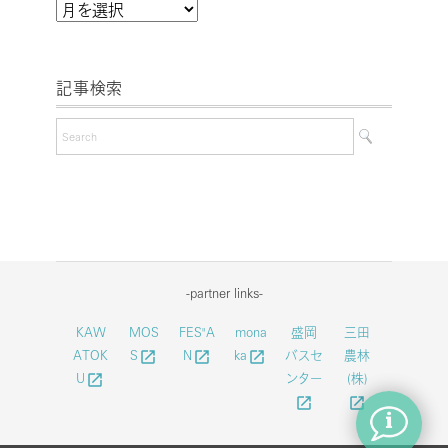
月
別
ア
記事検索
ー
カ
イ
ブ
-partner links-
KAW
MOS
FES"A
mona
盛岡
三田
ATOK
S
N
ka
バスセ
農林
launch
launch
launch
U
ンター
(株)
launch
launch
launch