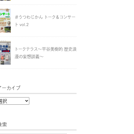
＃うつわじかん トーク＆コンサー
ト vol.2
トークテラス～平谷美樹的 歴史浪
漫の妄想談義～
アーカイブ
検索