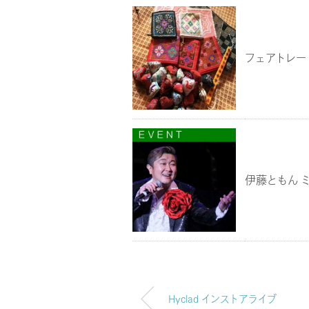
フェアトレー
伊藤ともん 
Hyclad インストアライブ