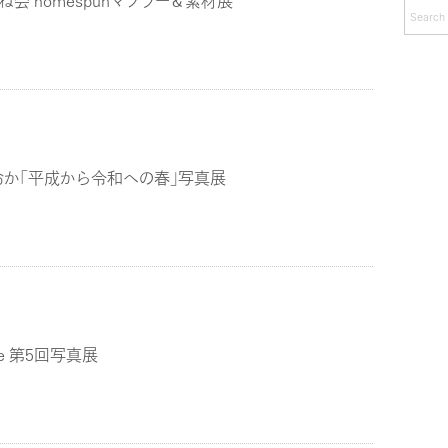
会 homespunマフラー＆素材展
カ
イ
ブ
おか「平成から令和への春」写真展
Life 第5回写真展