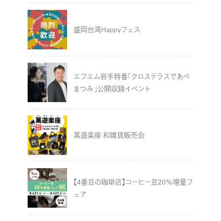
盛岡台湾Happyフェス
エフエム岩手特番「クロステラスであべ
まつみ」公開収録イベント
萬遊楽座 和雑貨販売会
【4番目の珈琲店】コーヒー豆20%増量フ
ェア