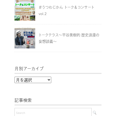
＃うつわじかん トーク＆コンサート
vol.2
トークテラス～平谷美樹的 歴史浪漫の
妄想談義～
月別アーカイブ
月
別
ア
記事検索
ー
カ
イ