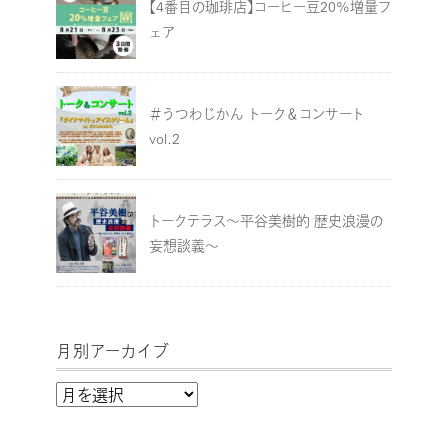
【4番目の珈琲店】コーヒー豆20%増量フ
ェア
＃うつわじかん トーク＆コンサート
vol.2
トークテラス～平谷美樹的 歴史浪漫の
妄想談義～
月別アーカイブ
月
別