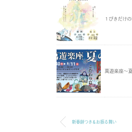
１ぴきだけの
萬遊楽座～夏
新春餅つき＆お振る舞い