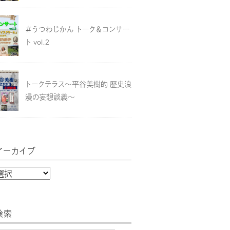
＃うつわじかん トーク＆コンサー
ト vol.2
トークテラス～平谷美樹的 歴史浪
漫の妄想談義～
アーカイブ
検索