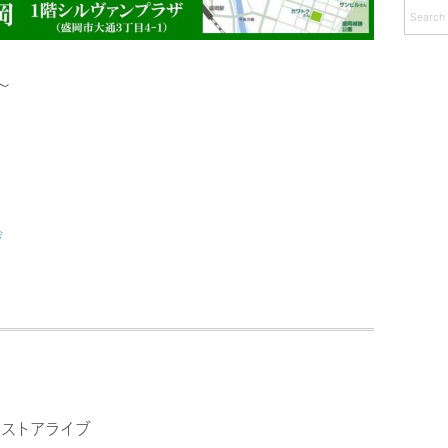
カ
イ
ブ
～
会
ストアライブ