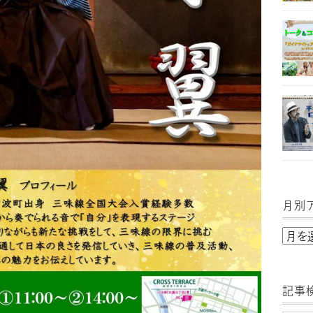
月別
月
別
ア
記事
ー