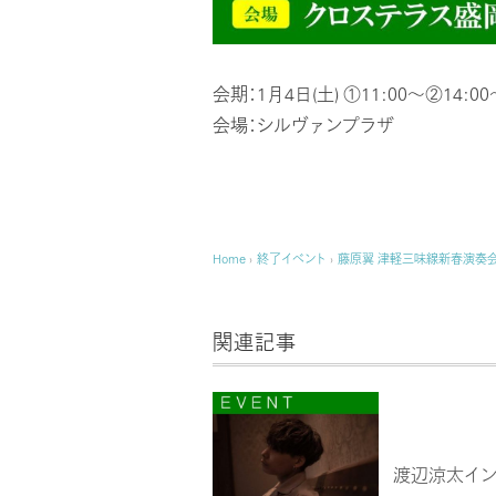
会期：1月4日(土) ①11:00～②14:00
会場：シルヴァンプラザ
Home
›
終了イベント
›
藤原翼 津軽三味線新春演奏
関連記事
渡辺涼太イン