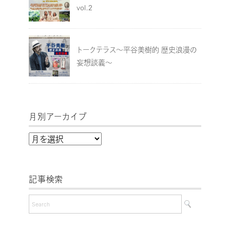
vol.2
トークテラス～平谷美樹的 歴史浪漫の
妄想談義～
月別アーカイブ
月
別
ア
記事検索
ー
カ
イ
ブ