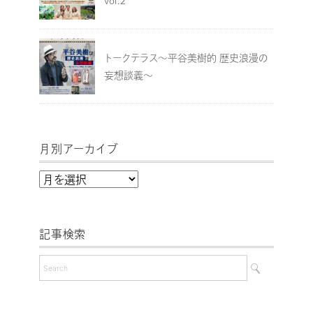
vol.2
トークテラス～平谷美樹的 歴史浪漫の
妄想談義～
月別アーカイブ
月
別
ア
記事検索
ー
カ
イ
ブ