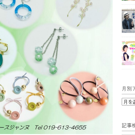
月別
月
別
ア
記事
ー