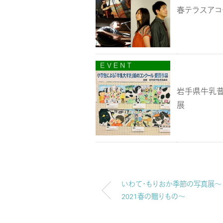
春テラスアコ
岩手県牛乳普
展
いわて・もりおか季節の写真展～
2021春の贈りもの～