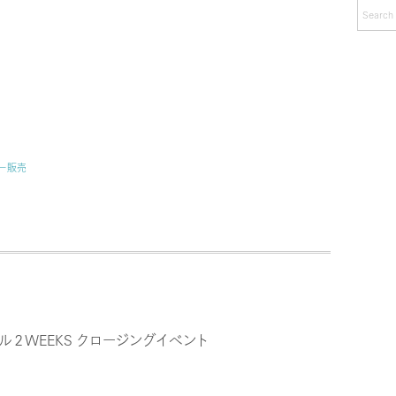
カ
イ
ブ
ー販売
ル２WEEKS クロージングイベント