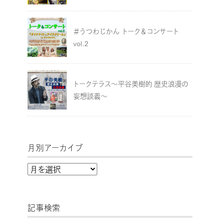
＃うつわじかん トーク＆コンサート
vol.2
トークテラス～平谷美樹的 歴史浪漫の
妄想談義～
月別アーカイブ
月
別
ア
記事検索
ー