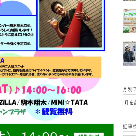
月別
月
別
ア
記事
ー