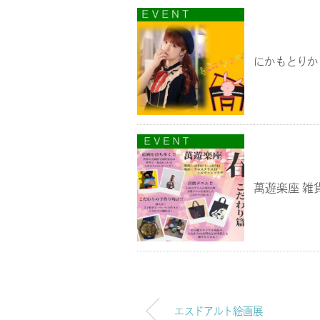
にかもとりか
萬遊楽座 雑
エスドアルト絵画展