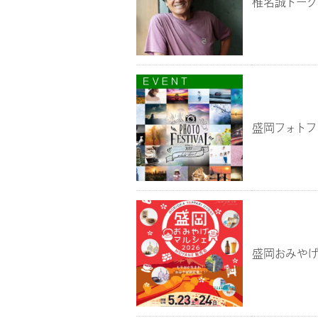
椎名誠トーク
盛岡フォトフ
盛岡おみやげマ