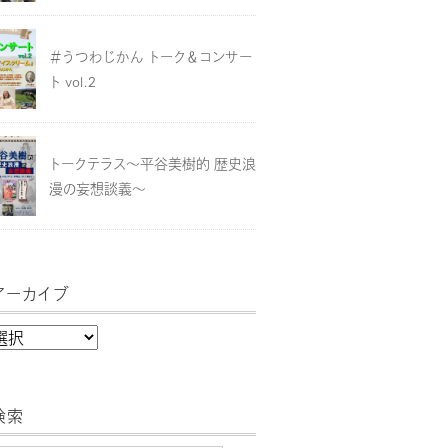
＃うつわじかん トーク＆コンサー
ト vol.2
トークテラス～平谷美樹的 歴史浪
漫の妄想談義～
アーカイブ
検索