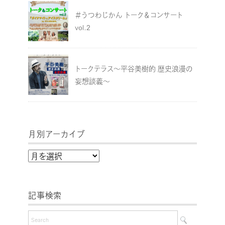
＃うつわじかん トーク＆コンサート
vol.2
トークテラス～平谷美樹的 歴史浪漫の
妄想談義～
月別アーカイブ
月
別
ア
記事検索
ー
カ