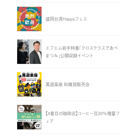
盛岡台湾Happyフェス
エフエム岩手特番「クロステラスであべ
まつみ」公開収録イベント
萬遊楽座 和雑貨販売会
【4番目の珈琲店】コーヒー豆20%増量フ
ェア