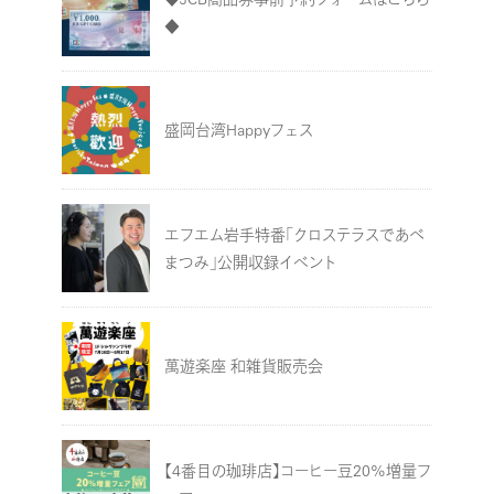
◆
盛岡台湾Happyフェス
エフエム岩手特番「クロステラスであべ
まつみ」公開収録イベント
萬遊楽座 和雑貨販売会
【4番目の珈琲店】コーヒー豆20%増量フ