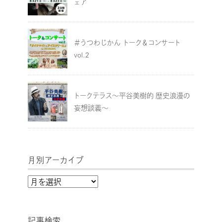
ェア
＃うつわじかん トーク＆コンサート
vol.2
トークテラス～平谷美樹的 歴史浪漫の
妄想談義～
月別アーカイブ
月
別
ア
記事検索