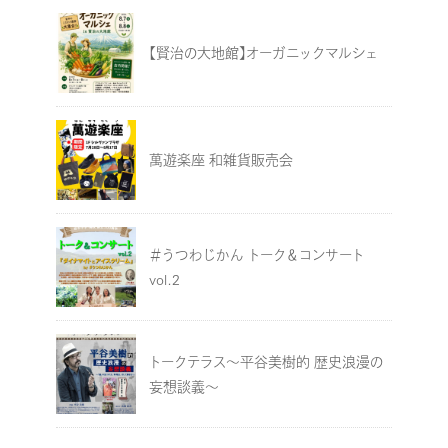
【賢治の大地館】オーガニックマルシェ
萬遊楽座 和雑貨販売会
＃うつわじかん トーク＆コンサート
vol.2
トークテラス～平谷美樹的 歴史浪漫の
妄想談義～