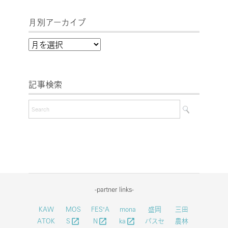
月別アーカイブ
月
別
ア
記事検索
ー
カ
イ
ブ
-partner links-
KAW
MOS
FES"A
mona
盛岡
三田
ATOK
S
N
ka
バスセ
農林
launch
launch
launch