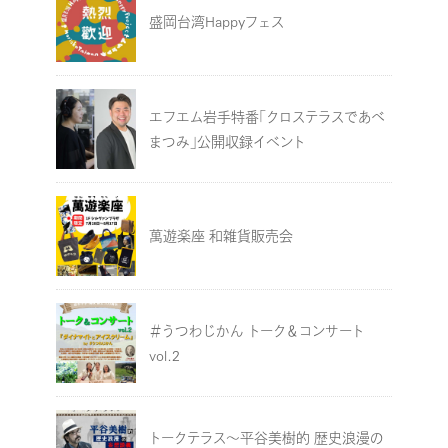
盛岡台湾Happyフェス
エフエム岩手特番「クロステラスであべ
まつみ」公開収録イベント
萬遊楽座 和雑貨販売会
＃うつわじかん トーク＆コンサート
vol.2
トークテラス～平谷美樹的 歴史浪漫の