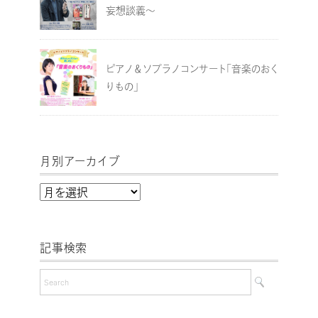
妄想談義～
ピアノ＆ソプラノコンサート「音楽のおく
りもの」
月別アーカイブ
月
別
ア
記事検索
ー
カ
イ
ブ