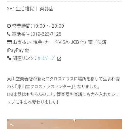
2F： 生活雑貨｜ 楽器店
営業時間：10:00 ～ 20:00
電話番号：019-623-7128
お支払い：現金・カード(VISA・JCB 他)・電子決済
(PayPay 他)
関連リンク：
ﾎｰﾑﾍﾟｰｼﾞ
launch
東山堂楽器店が新たにクロステラスに場所を移して生まれ変
わり「東山堂クロステラスセンター」となりました。
LM楽器はもちろんのこと、管楽器や楽譜にも力を入れたショ
ップに生まれ変わりました！