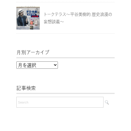
トークテラス～平谷美樹的 歴史浪漫の
妄想談義～
月別アーカイブ
月
別
ア
記事検索
ー
カ
イ
ブ