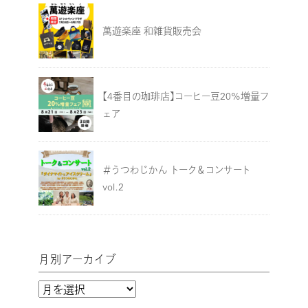
萬遊楽座 和雑貨販売会
【4番目の珈琲店】コーヒー豆20%増量フ
ェア
＃うつわじかん トーク＆コンサート
vol.2
月別アーカイブ
月
別