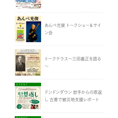
あんべ光俊 トークショー＆サイ
ン会
トークテラス～三田義正を語る
～
ドンドンダウン 岩手からの恩返
し 古着で被災地支援レポート