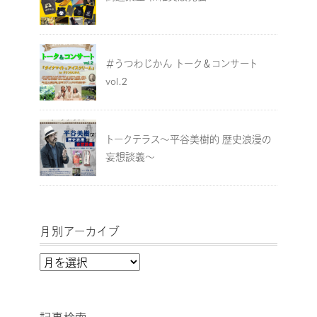
＃うつわじかん トーク＆コンサート
vol.2
トークテラス～平谷美樹的 歴史浪漫の
妄想談義～
月別アーカイブ
月
別
ア