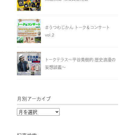
＃うつわじかん トーク＆コンサート
vol.2
トークテラス～平谷美樹的 歴史浪漫の
妄想談義～
月別アーカイブ
月
別
ア