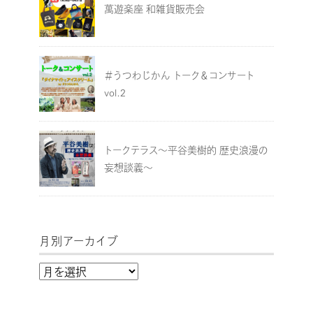
萬遊楽座 和雑貨販売会
＃うつわじかん トーク＆コンサート
vol.2
トークテラス～平谷美樹的 歴史浪漫の
妄想談義～
月別アーカイブ
月
別
ア