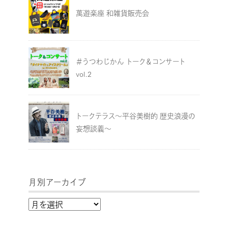
萬遊楽座 和雑貨販売会
＃うつわじかん トーク＆コンサート
vol.2
トークテラス～平谷美樹的 歴史浪漫の
妄想談義～
月別アーカイブ
月
別