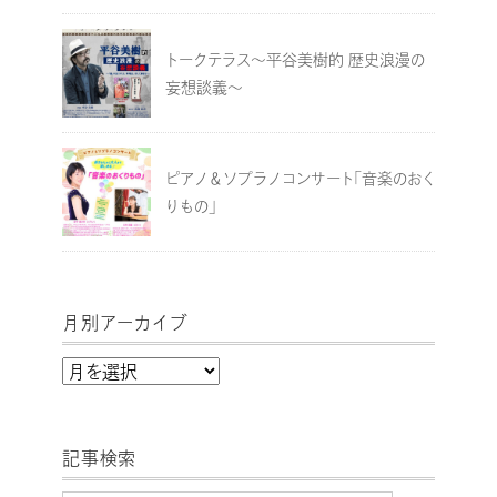
トークテラス～平谷美樹的 歴史浪漫の
妄想談義～
ピアノ＆ソプラノコンサート「音楽のおく
りもの」
月別アーカイブ
月
別
ア
記事検索
ー
カ