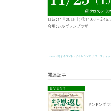
日時：11月25日(土) ①14:00～②15:
会場：シルヴァンプラザ
Home
›
終了イベント
›
アイレムジカ アコースティッ
関連記事
ドンドンダウ