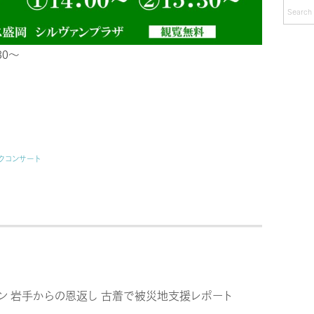
カ
イ
ブ
30～
クコンサート
ン 岩手からの恩返し 古着で被災地支援レポート