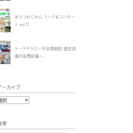
＃うつわじかん トーク＆コンサー
ト vol.2
トークテラス～平谷美樹的 歴史浪
漫の妄想談義～
アーカイブ
検索