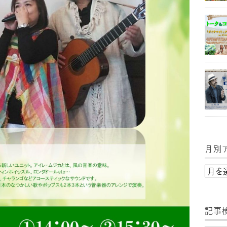
月別
月
別
ア
記事
ー