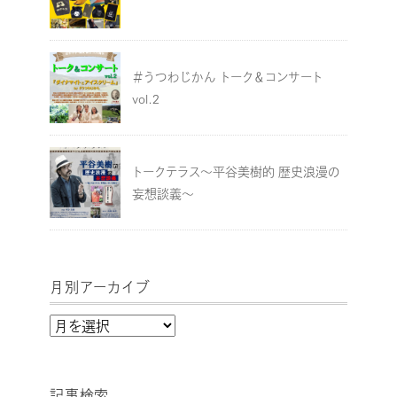
＃うつわじかん トーク＆コンサート
vol.2
トークテラス～平谷美樹的 歴史浪漫の
妄想談義～
月別アーカイブ
月
別
ア
記事検索