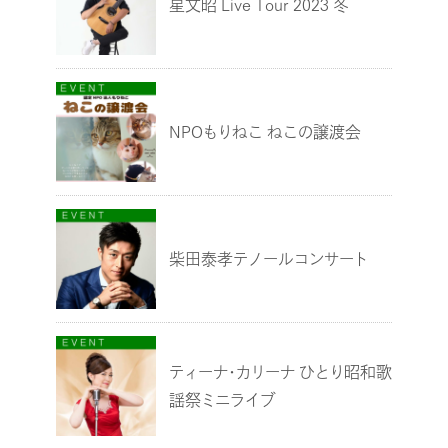
星文昭 Live Tour 2023 冬
NPOもりねこ ねこの譲渡会
柴田泰孝テノールコンサート
ティーナ・カリーナ ひとり昭和歌
謡祭ミニライブ